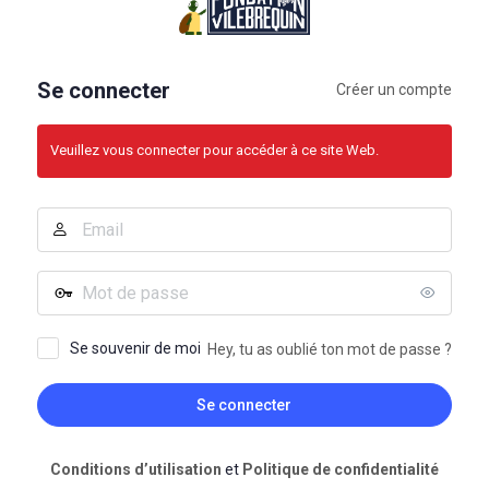
connecter
Se connecter
Créer un compte
Veuillez vous connecter pour accéder à ce site Web.
Adresse
e-
mail
Mot
de
passe
Se souvenir de moi
Hey, tu as oublié ton mot de passe ?
Conditions d’utilisation
et
Politique de confidentialité